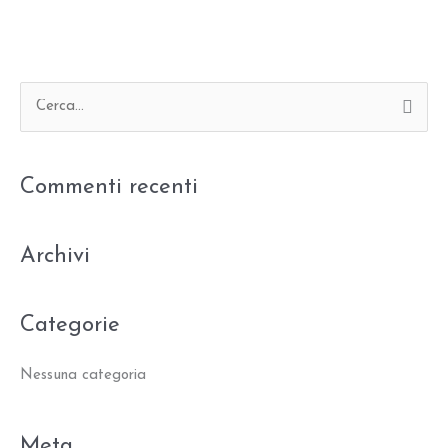
C
e
r
Commenti recenti
c
a
:
Archivi
Categorie
Nessuna categoria
Meta