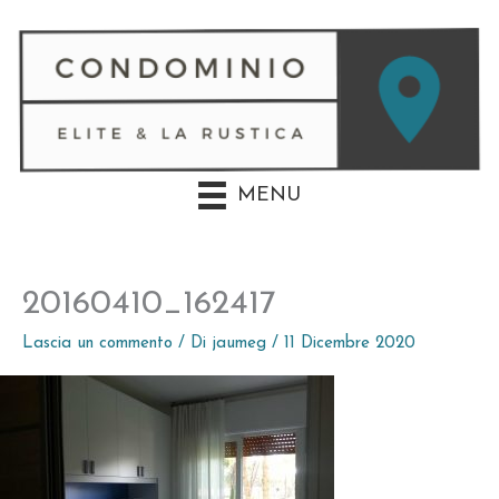
Vai
al
contenuto
MENU
20160410_162417
Lascia un commento
/ Di
jaumeg
/
11 Dicembre 2020