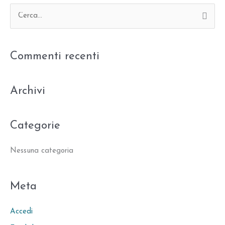
C
e
r
Commenti recenti
c
a
:
Archivi
Categorie
Nessuna categoria
Meta
Accedi