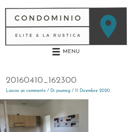
Vai
al
contenuto
MENU
20160410_162300
Lascia un commento
/ Di
jaumeg
/
11 Dicembre 2020