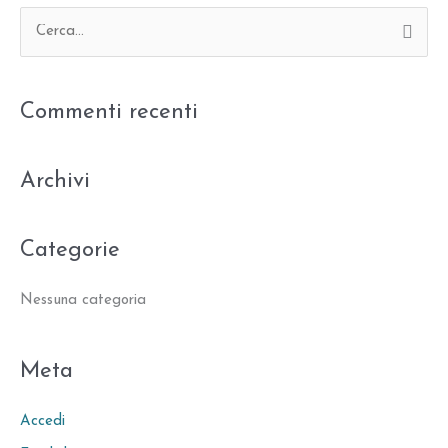
C
e
r
Commenti recenti
c
a
:
Archivi
Categorie
Nessuna categoria
Meta
Accedi