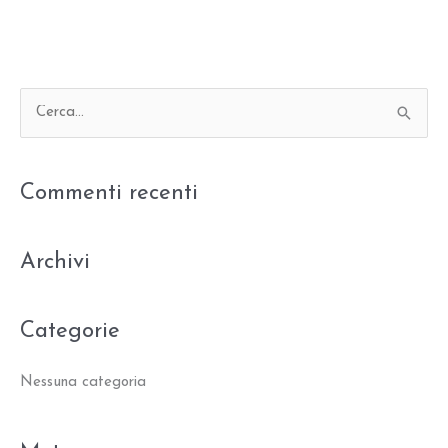
C
e
r
Commenti recenti
c
a
:
Archivi
Categorie
Nessuna categoria