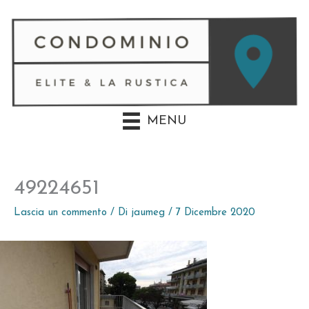
Vai
al
contenuto
MENU
49224651
Lascia un commento
/ Di
jaumeg
/
7 Dicembre 2020