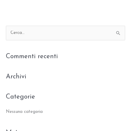
C
e
r
Commenti recenti
c
a
:
Archivi
Categorie
Nessuna categoria