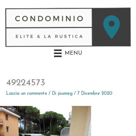
Vai
al
contenuto
MENU
49224573
Lascia un commento
/ Di
jaumeg
/
7 Dicembre 2020